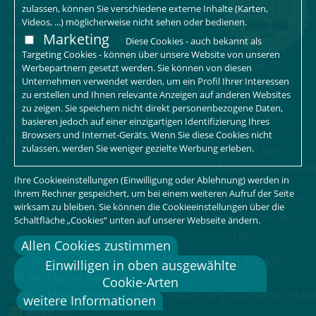
MMS
Telefon:
zulassen, können Sie verschiedene externe Inhalte (Karten,
Maschinenbau-
06073/64255
Videos, ...) möglicherweise nicht sehen oder bedienen.
Marketing
Metallbearbeitung-
Telefax:
Diese Cookies - auch bekannt als
Stanzerei GmbH
06073/2960
Targeting Cookies - können über unsere Website von unseren
Seit über 30
Werbepartnern gesetzt werden. Sie können von diesen
Ostheimer Allee
info[at]mms-
Unternehmen verwendet werden, um ein Profil Ihrer Interessen
Jahren stehen
16
metallverarbeitung.de
zu erstellen und Ihnen relevante Anzeigen auf anderen Websites
wir unseren
64832
zu zeigen. Sie speichern nicht direkt personenbezogene Daten,
Kunden mit
basieren jedoch auf einer einzigartigen Identifizierung Ihres
Babenhausen
Know-how im
Browsers und Internet-Geräts. Wenn Sie diese Cookies nicht
(Hessen)
zulassen, werden Sie weniger gezielte Werbung erleben.
Bereich der
Metallverarbeitun
Ihre Cookieeinstellungen (Einwilligung oder Ablehnung) werden in
zur Seite.
Ihrem Rechner gespeichert, um bei einem weiteren Aufruf der Seite
Machen Sie sich
wirksam zu bleiben. Sie können die Cookieeinstellungen über die
dieses Wissen zu
Schaltfläche „Cookies“ unten auf unserer Webseite ändern.
nutze!
Allen Cookies zustimmen
Impressum
|
Datenschutzerklärung
|
AGB
|
Cookies
·
Einwilligen in oben ausgewählte
Alle Rechte vorbehalten
Cookie-Arten
© MMS Maschinenbau-Metallbearbeitung-Stanzerei Gmb
weitere Informationen