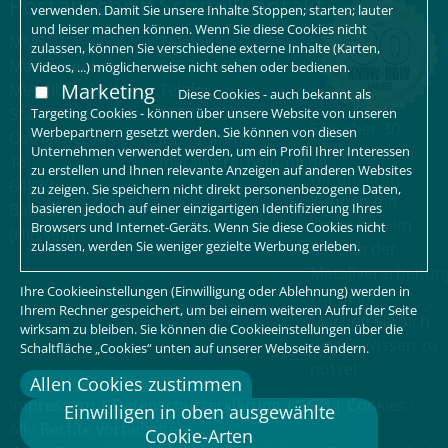
Postanschrift
Schnellkontakt
verwenden. Damit Sie unsere Inhalte Stoppen; starten; lauter
und leiser machen können. Wenn Sie diese Cookies nicht
MMS
Telefon:
zulassen, können Sie verschiedene externe Inhalte (Karten,
Maschinenbau-
06073/64255
Videos, ...) möglicherweise nicht sehen oder bedienen.
Marketing
Metallbearbeitung-
Telefax:
Diese Cookies - auch bekannt als
Stanzerei GmbH
06073/2960
Targeting Cookies - können über unsere Website von unseren
Seit über 30
Werbepartnern gesetzt werden. Sie können von diesen
Ostheimer Allee
info[at]mms-
Unternehmen verwendet werden, um ein Profil Ihrer Interessen
Jahren stehen
16
metallverarbeitung.de
zu erstellen und Ihnen relevante Anzeigen auf anderen Websites
wir unseren
64832
zu zeigen. Sie speichern nicht direkt personenbezogene Daten,
Kunden mit
basieren jedoch auf einer einzigartigen Identifizierung Ihres
Babenhausen
Know-how im
Browsers und Internet-Geräts. Wenn Sie diese Cookies nicht
(Hessen)
zulassen, werden Sie weniger gezielte Werbung erleben.
Bereich der
Metallverarbeitun
Ihre Cookieeinstellungen (Einwilligung oder Ablehnung) werden in
zur Seite.
Ihrem Rechner gespeichert, um bei einem weiteren Aufruf der Seite
Machen Sie sich
wirksam zu bleiben. Sie können die Cookieeinstellungen über die
dieses Wissen zu
Schaltfläche „Cookies“ unten auf unserer Webseite ändern.
nutze!
Allen Cookies zustimmen
Impressum
|
Datenschutzerklärung
|
AGB
|
Cookies
·
Einwilligen in oben ausgewählte
Alle Rechte vorbehalten
Cookie-Arten