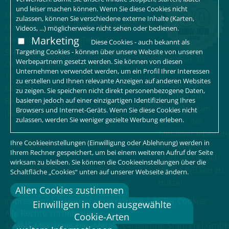
und leiser machen können. Wenn Sie diese Cookies nicht
MMS
Telefon:
zulassen, können Sie verschiedene externe Inhalte (Karten,
Maschinenbau-
06073/64255
Videos, ...) möglicherweise nicht sehen oder bedienen.
Marketing
Metallbearbeitung-
Telefax:
Diese Cookies - auch bekannt als
Stanzerei GmbH
06073/2960
Targeting Cookies - können über unsere Website von unseren
Seit über 30
Werbepartnern gesetzt werden. Sie können von diesen
Ostheimer Allee
info[at]mms-
Unternehmen verwendet werden, um ein Profil Ihrer Interessen
Jahren stehen
16
metallverarbeitung.de
zu erstellen und Ihnen relevante Anzeigen auf anderen Websites
wir unseren
64832
zu zeigen. Sie speichern nicht direkt personenbezogene Daten,
Kunden mit
basieren jedoch auf einer einzigartigen Identifizierung Ihres
Babenhausen
Know-how im
Browsers und Internet-Geräts. Wenn Sie diese Cookies nicht
(Hessen)
zulassen, werden Sie weniger gezielte Werbung erleben.
Bereich der
Metallverarbeitun
Ihre Cookieeinstellungen (Einwilligung oder Ablehnung) werden in
zur Seite.
Ihrem Rechner gespeichert, um bei einem weiteren Aufruf der Seite
Machen Sie sich
wirksam zu bleiben. Sie können die Cookieeinstellungen über die
dieses Wissen zu
Schaltfläche „Cookies“ unten auf unserer Webseite ändern.
nutze!
Allen Cookies zustimmen
Impressum
|
Datenschutzerklärung
|
AGB
|
Cookies
·
Einwilligen in oben ausgewählte
Alle Rechte vorbehalten
Cookie-Arten
© MMS Maschinenbau-Metallbearbeitung-Stanzerei Gmb