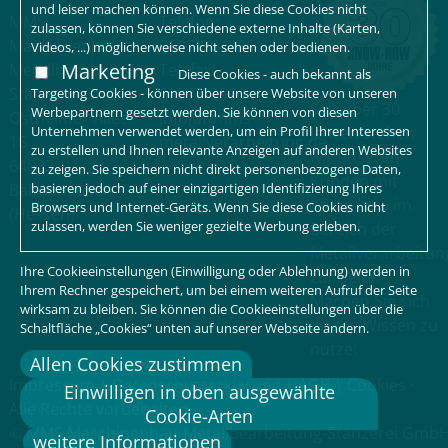
und leiser machen können. Wenn Sie diese Cookies nicht
MMS
Telefon:
zulassen, können Sie verschiedene externe Inhalte (Karten,
Maschinenbau-
06073/64255
Videos, ...) möglicherweise nicht sehen oder bedienen.
Marketing
Metallbearbeitung-
Telefax:
Diese Cookies - auch bekannt als
Stanzerei GmbH
06073/2960
Targeting Cookies - können über unsere Website von unseren
Seit über 30
Werbepartnern gesetzt werden. Sie können von diesen
Ostheimer Allee
info[at]mms-
Unternehmen verwendet werden, um ein Profil Ihrer Interessen
Jahren stehen
16
metallverarbeitung.de
zu erstellen und Ihnen relevante Anzeigen auf anderen Websites
wir unseren
64832
zu zeigen. Sie speichern nicht direkt personenbezogene Daten,
Kunden mit
basieren jedoch auf einer einzigartigen Identifizierung Ihres
Babenhausen
Know-how im
Browsers und Internet-Geräts. Wenn Sie diese Cookies nicht
(Hessen)
zulassen, werden Sie weniger gezielte Werbung erleben.
Bereich der
Metallverarbeitun
Ihre Cookieeinstellungen (Einwilligung oder Ablehnung) werden in
zur Seite.
Ihrem Rechner gespeichert, um bei einem weiteren Aufruf der Seite
Machen Sie sich
wirksam zu bleiben. Sie können die Cookieeinstellungen über die
dieses Wissen zu
Schaltfläche „Cookies“ unten auf unserer Webseite ändern.
nutze!
Allen Cookies zustimmen
Impressum
|
Datenschutzerklärung
|
AGB
|
Cookies
·
Einwilligen in oben ausgewählte
Alle Rechte vorbehalten
Cookie-Arten
© MMS Maschinenbau-Metallbearbeitung-Stanzerei Gmb
weitere Informationen