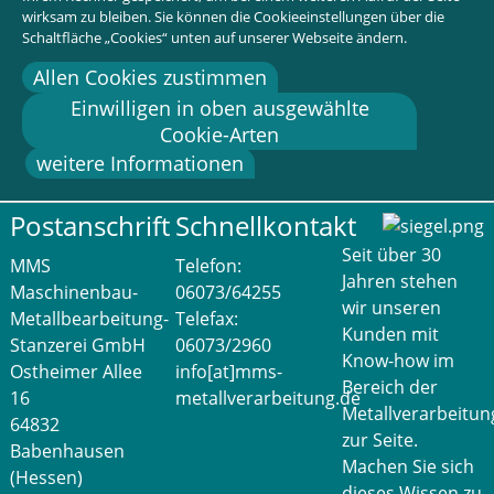
wirksam zu bleiben. Sie können die Cookieeinstellungen über die
Schaltfläche „Cookies“ unten auf unserer Webseite ändern.
Allen Cookies zustimmen
Einwilligen in oben ausgewählte
Cookie-Arten
weitere Informationen
Postanschrift
Schnellkontakt
Seit über 30
MMS
Telefon:
Jahren stehen
Maschinenbau-
06073/64255
wir unseren
Metallbearbeitung-
Telefax:
Kunden mit
Stanzerei GmbH
06073/2960
Know-how im
Ostheimer Allee
info[at]mms-
Bereich der
16
metallverarbeitung.de
Metallverarbeitun
64832
zur Seite.
Babenhausen
Machen Sie sich
(Hessen)
dieses Wissen zu