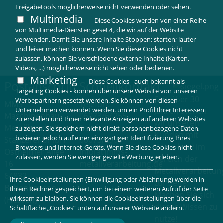
Freigabetools möglicherweise nicht verwenden oder sehen.
Multimedia
Diese Cookies werden von einer Reihe
von Multimedia-Diensten gesetzt, die wir auf der Website
verwenden. Damit Sie unsere Inhalte Stoppen; starten; lauter
und leiser machen können. Wenn Sie diese Cookies nicht
zulassen, können Sie verschiedene externe Inhalte (Karten,
Videos, ...) möglicherweise nicht sehen oder bedienen.
Marketing
Diese Cookies - auch bekannt als
Postanschrift
Schnellkontakt
Targeting Cookies - können über unsere Website von unseren
Seit über 30
Werbepartnern gesetzt werden. Sie können von diesen
MMS
Telefon:
Unternehmen verwendet werden, um ein Profil Ihrer Interessen
Jahren stehen
Maschinenbau-
06073/64255
zu erstellen und Ihnen relevante Anzeigen auf anderen Websites
wir unseren
Metallbearbeitung-
Telefax:
zu zeigen. Sie speichern nicht direkt personenbezogene Daten,
Kunden mit
basieren jedoch auf einer einzigartigen Identifizierung Ihres
Stanzerei GmbH
06073/2960
Know-how im
Browsers und Internet-Geräts. Wenn Sie diese Cookies nicht
Ostheimer Allee
info[at]mms-
zulassen, werden Sie weniger gezielte Werbung erleben.
Bereich der
16
metallverarbeitung.de
Metallverarbeitun
64832
Ihre Cookieeinstellungen (Einwilligung oder Ablehnung) werden in
zur Seite.
Babenhausen
Ihrem Rechner gespeichert, um bei einem weiteren Aufruf der Seite
Machen Sie sich
wirksam zu bleiben. Sie können die Cookieeinstellungen über die
(Hessen)
dieses Wissen zu
Schaltfläche „Cookies“ unten auf unserer Webseite ändern.
nutze!