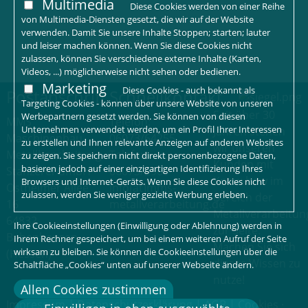
Multimedia
Diese Cookies werden von einer Reihe
von Multimedia-Diensten gesetzt, die wir auf der Website
verwenden. Damit Sie unsere Inhalte Stoppen; starten; lauter
und leiser machen können. Wenn Sie diese Cookies nicht
zulassen, können Sie verschiedene externe Inhalte (Karten,
Videos, ...) möglicherweise nicht sehen oder bedienen.
Marketing
Diese Cookies - auch bekannt als
Postanschrift
Schnellkontakt
Targeting Cookies - können über unsere Website von unseren
Seit über 30
Werbepartnern gesetzt werden. Sie können von diesen
MMS
Telefon:
Unternehmen verwendet werden, um ein Profil Ihrer Interessen
Jahren stehen
Maschinenbau-
06073/64255
zu erstellen und Ihnen relevante Anzeigen auf anderen Websites
wir unseren
Metallbearbeitung-
Telefax:
zu zeigen. Sie speichern nicht direkt personenbezogene Daten,
Kunden mit
basieren jedoch auf einer einzigartigen Identifizierung Ihres
Stanzerei GmbH
06073/2960
Know-how im
Browsers und Internet-Geräts. Wenn Sie diese Cookies nicht
Ostheimer Allee
info[at]mms-
zulassen, werden Sie weniger gezielte Werbung erleben.
Bereich der
16
metallverarbeitung.de
Metallverarbeitun
64832
Ihre Cookieeinstellungen (Einwilligung oder Ablehnung) werden in
zur Seite.
Babenhausen
Ihrem Rechner gespeichert, um bei einem weiteren Aufruf der Seite
Machen Sie sich
wirksam zu bleiben. Sie können die Cookieeinstellungen über die
(Hessen)
dieses Wissen zu
Schaltfläche „Cookies“ unten auf unserer Webseite ändern.
nutze!
Allen Cookies zustimmen
Impressum
|
Datenschutzerklärung
|
AGB
|
Cookies
·