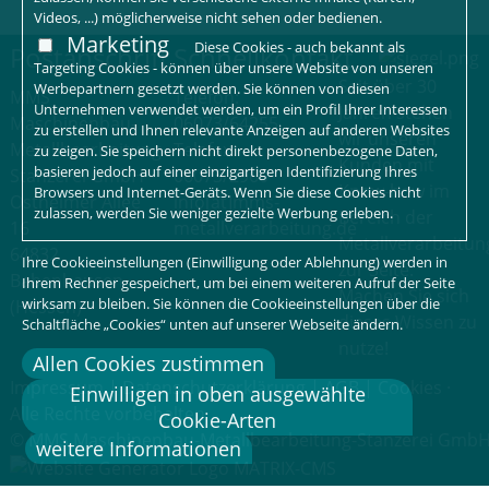
Videos, ...) möglicherweise nicht sehen oder bedienen.
Marketing
Diese Cookies - auch bekannt als
Postanschrift
Schnellkontakt
Targeting Cookies - können über unsere Website von unseren
Seit über 30
Werbepartnern gesetzt werden. Sie können von diesen
MMS
Telefon:
Unternehmen verwendet werden, um ein Profil Ihrer Interessen
Jahren stehen
Maschinenbau-
06073/64255
zu erstellen und Ihnen relevante Anzeigen auf anderen Websites
wir unseren
Metallbearbeitung-
Telefax:
zu zeigen. Sie speichern nicht direkt personenbezogene Daten,
Kunden mit
basieren jedoch auf einer einzigartigen Identifizierung Ihres
Stanzerei GmbH
06073/2960
Know-how im
Browsers und Internet-Geräts. Wenn Sie diese Cookies nicht
Ostheimer Allee
info[at]mms-
zulassen, werden Sie weniger gezielte Werbung erleben.
Bereich der
16
metallverarbeitung.de
Metallverarbeitun
64832
Ihre Cookieeinstellungen (Einwilligung oder Ablehnung) werden in
zur Seite.
Babenhausen
Ihrem Rechner gespeichert, um bei einem weiteren Aufruf der Seite
Machen Sie sich
wirksam zu bleiben. Sie können die Cookieeinstellungen über die
(Hessen)
dieses Wissen zu
Schaltfläche „Cookies“ unten auf unserer Webseite ändern.
nutze!
Allen Cookies zustimmen
Impressum
|
Datenschutzerklärung
|
AGB
|
Cookies
·
Einwilligen in oben ausgewählte
Alle Rechte vorbehalten
Cookie-Arten
© MMS Maschinenbau-Metallbearbeitung-Stanzerei Gmb
weitere Informationen